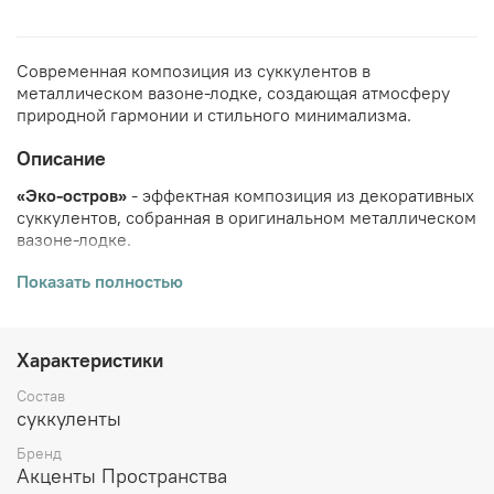
Современная композиция из суккулентов в
металлическом вазоне-лодке, создающая атмосферу
природной гармонии и стильного минимализма.
Описание
«Эко-остров»
- эффектная композиция из декоративных
суккулентов, собранная в оригинальном металлическом
вазоне-лодке.
Разнообразие форм, фактур и оттенков зелёного
Показать полностью
создаёт живую и объёмную композицию,
напоминающую миниатюрный природный ландшафт.
Нежные розоватые акценты добавляют глубину и
Характеристики
делают композицию особенно выразительной.
Состав
Благодаря вытянутой форме вазона композиция
суккуленты
идеально подходит для оформления журнальных
столиков, обеденных зон, консолей, офисных
Бренд
пространств и переговорных комнат. Она выглядит
Акценты Пространства